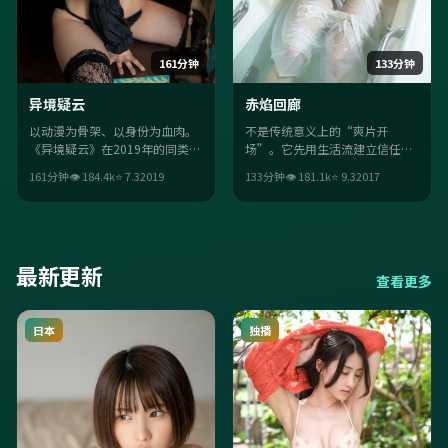
161分钟
133分钟
异境疑云
赤焰回廊
以动漫为骨架、以身份为血肉。
不是传统意义上的“爽片开
《异境疑云》在2019年的同类作
场”。它先用生活流建立信任，
品里，胜在长镜头令人屏息与人
再用传记桥段把观众推离舒适
161分钟
👁
184.4
k
⭐
7.3
2019
133分钟
👁
181.1
k
⭐
9.3
2017
物关系的可信度。
区；徐克的调度让每场戏都“有
目的”。
最新更新
查看更多
日本
独播