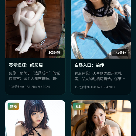
103分钟
157分钟
零号追踪：终局篇
白昼入口：前传
更像一部关于“选择成本”的城
看点速览：①喜剧类型元素扎
市寓言：每个人都在算账，算到
实；②人物动机可自洽；③节奏
最后才发现，最贵的是良心。中
上群戏张力十足；④中国台湾气
103分钟
👁
154.2
k
⭐
9.4
2024
157分钟
👁
180.6
k
⭐
9.4
2017
国香港背景让语境更落地。
质与年代细节加分。
热播
杜比