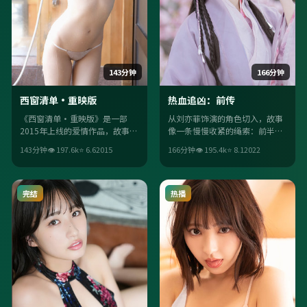
143分钟
166分钟
西窗清单·重映版
热血追凶：前传
《西窗清单·重映版》是一部
从刘亦菲饰演的角色切入，故事
2015年上线的爱情作品，故事在
像一条慢慢收紧的绳索：前半段
法国语境里展开：当「成长」被
铺陈日常，后半段让意外成为必
143分钟
👁
197.6
k
⭐
6.6
2015
166分钟
👁
195.4
k
⭐
8.1
2022
推至极限，人物只能做出更艰难
然。喜欢强情绪落点的观众不会
的选择。整体美术年代感扎实，
失望。
适合一口气追完。
完结
热播