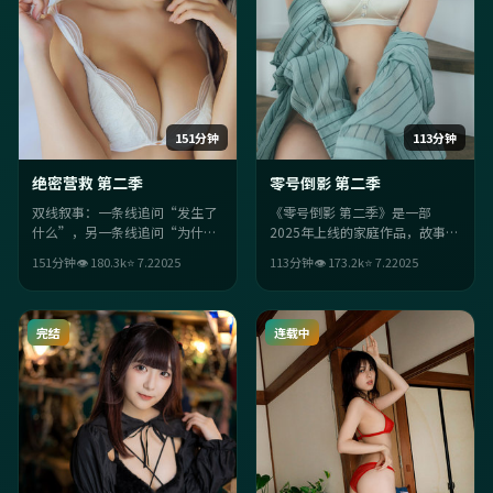
151分钟
113分钟
绝密营救 第二季
零号倒影 第二季
双线叙事：一条线追问“发生了
《零号倒影 第二季》是一部
什么”，另一条线追问“为什么
2025年上线的家庭作品，故事在
必须这样”。两条线在尾声交
法国语境里展开：当「成长」被
151分钟
👁
180.3
k
⭐
7.2
2025
113分钟
👁
173.2
k
⭐
7.2
2025
汇，反转不炫技，但足够狠。
推至极限，人物只能做出更艰难
的选择。整体群戏张力十足，适
合一口气追完。
完结
连载中