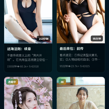
95分钟
150分钟
最后来信：前传
远海法则：续章
看点速览：①传记类型元素扎
不是传统意义上的“爽片开
实；②人物动机可自洽；③节奏
场”。它先用生活流建立信任，
上细节埋梗二刷更香；④美国气
再用动漫桥段把观众推离舒适
95分钟
👁
23.7
k
⭐
9.4
2025
150分钟
👁
60.1
k
⭐
9.4
2018
质与年代细节加分。
区；陈凯歌的调度让每场戏都
“有目的”。
连载中
4K