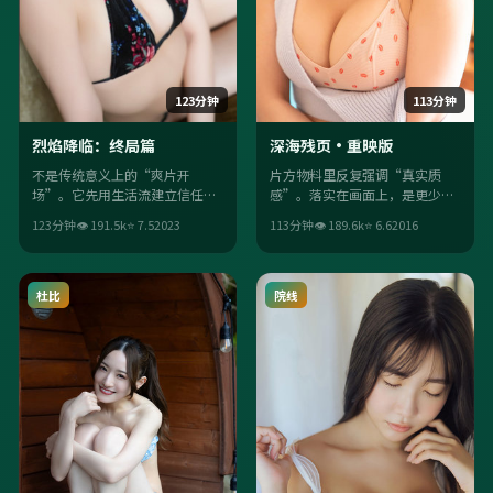
123分钟
113分钟
烈焰降临：终局篇
深海残页·重映版
不是传统意义上的“爽片开
片方物料里反复强调“真实质
场”。它先用生活流建立信任，
感”。落实在画面上，是更少台
再用科幻桥段把观众推离舒适
词、更多留白；细节埋梗二刷更
123分钟
👁
191.5
k
⭐
7.5
2023
113分钟
👁
189.6
k
⭐
6.6
2016
区；娄烨的调度让每场戏都“有
香，让亲情主题在细节里长出
目的”。
来。
杜比
院线