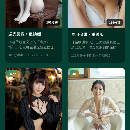
101分钟
116分钟
逆光营救·重映版
星河追缉·重映版
不是传统意义上的“爽片开
【轻剧透慎入】当关键道具第三
场”。它先用生活流建立信任，
次出现时，你会意识到前面的
再用喜剧桥段把观众推离舒适
“闲笔”全是伏笔。配乐与情绪
101分钟
👁
189.3
k
⭐
8.3
2018
116分钟
👁
187.2
k
⭐
7.7
2016
区；徐克的调度让每场戏都“有
咬合紧密，二刷能捡到更多信
目的”。
号。
高分
4K