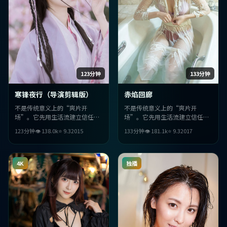
123分钟
133分钟
寒锋夜行（导演剪辑版）
赤焰回廊
不是传统意义上的“爽片开
不是传统意义上的“爽片开
场”。它先用生活流建立信任，
场”。它先用生活流建立信任，
再用冒险桥段把观众推离舒适
再用传记桥段把观众推离舒适
123分钟
👁
138.0
k
⭐
9.3
2015
133分钟
👁
181.1
k
⭐
9.3
2017
区；李安的调度让每场戏都“有
区；徐克的调度让每场戏都“有
目的”。
目的”。
4K
独播