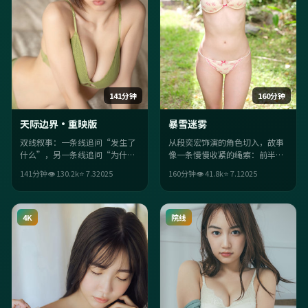
141分钟
160分钟
天际边界·重映版
暴雪迷雾
双线叙事：一条线追问“发生了
从段奕宏饰演的角色切入，故事
什么”，另一条线追问“为什么
像一条慢慢收紧的绳索：前半段
必须这样”。两条线在尾声交
铺陈日常，后半段让意外成为必
141分钟
👁
130.2
k
⭐
7.3
2025
160分钟
👁
41.8
k
⭐
7.1
2025
汇，反转不炫技，但足够狠。
然。喜欢强情绪落点的观众不会
失望。
4K
院线