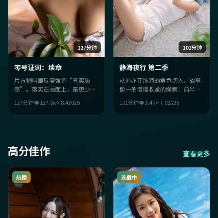
127分钟
101分钟
零号证词：续章
静海夜行 第二季
片方物料里反复强调“真实质
从刘亦菲饰演的角色切入，故事
感”。落实在画面上，是更少台
像一条慢慢收紧的绳索：前半段
词、更多留白；节奏利落，让遗
铺陈日常，后半段让意外成为必
127分钟
👁
127.0
k
⭐
8.4
2025
101分钟
👁
3.4
k
⭐
7.0
2025
忘主题在细节里长出来。
然。喜欢强情绪落点的观众不会
失望。
高分佳作
查看更多
热播
连载中