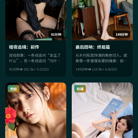
91分钟
149分钟
暗夜追缉：前传
最后回响：终局篇
双线叙事：一条线追问“发生了
从木村拓哉饰演的角色切入，故
什么”，另一条线追问“为什么
事像一条慢慢收紧的绳索：前半
必须这样”。两条线在尾声交
段铺陈日常，后半段让意外成为
91分钟
👁
102.5
k
⭐
9.2
2025
149分钟
👁
110.9
k
⭐
6.6
2025
汇，反转不炫技，但足够狠。
必然。喜欢强情绪落点的观众不
会失望。
完结
热播